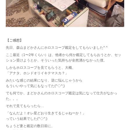
【ご感想】
先日、森山まどかさんにホロスコープ鑑定をしてもらいました^ ^
ここ最近（1〜2年くらい）は、他者から何か鑑定してもらおうとか、セッ
ション受けようとか、そういった気持ちが全然湧かなかった僕。
しかもホロスコープを見てもらうと、大概、
「アナタ、ホシドオリイキテマスカ？」
みたいな感じの結果になり、逆に悩んじゃうから
もういいやって気にもなってた(^◇^;)
でも何でか、まどかさんのホロスコープ鑑定は気になって仕方がなかっ
た。。。
それで見てもらったら…
「なんだよ！オレ星どおり生きてるじゃねーか！」
っていう結果でした(^◇^;)
ちょうど妻と鑑定の数日前に、