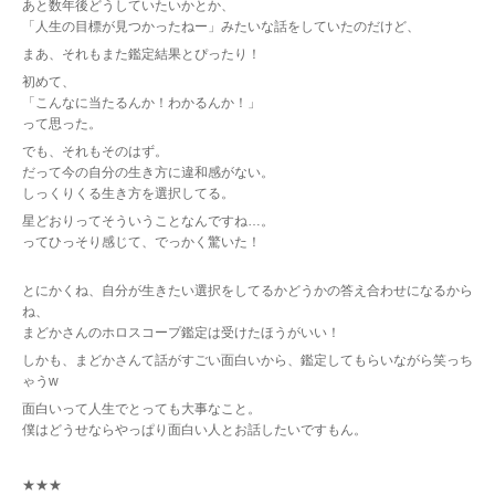
あと数年後どうしていたいかとか、
「人生の目標が見つかったねー」みたいな話をしていたのだけど、
まあ、それもまた鑑定結果とぴったり！
初めて、
「こんなに当たるんか！わかるんか！」
って思った。
でも、それもそのはず。
だって今の自分の生き方に違和感がない。
しっくりくる生き方を選択してる。
星どおりってそういうことなんですね…。
ってひっそり感じて、でっかく驚いた！
とにかくね、自分が生きたい選択をしてるかどうかの答え合わせになるから
ね、
まどかさんのホロスコープ鑑定は受けたほうがいい！
しかも、まどかさんて話がすごい面白いから、鑑定してもらいながら笑っち
ゃうw
面白いって人生でとっても大事なこと。
僕はどうせならやっぱり面白い人とお話したいですもん。
★★★