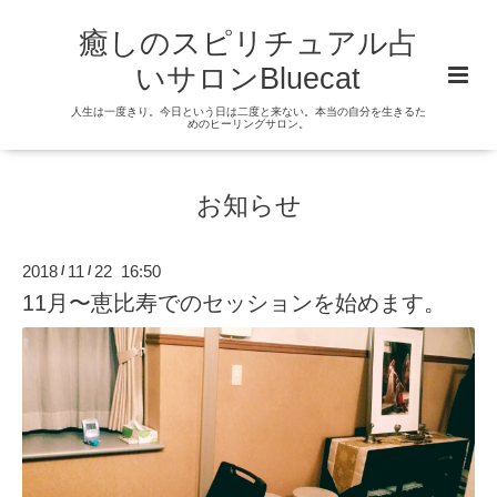
癒しのスピリチュアル占
いサロンBluecat
人生は一度きり。今日という日は二度と来ない。本当の自分を生きるた
めのヒーリングサロン。
お知らせ
2018
11
22 16:50
/
/
11月〜恵比寿でのセッションを始めます。