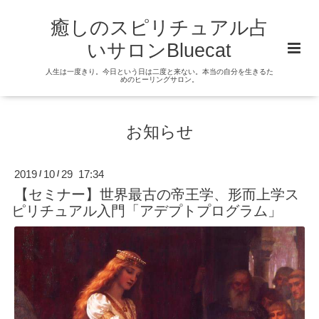
癒しのスピリチュアル占
いサロンBluecat
人生は一度きり。今日という日は二度と来ない。本当の自分を生きるた
めのヒーリングサロン。
お知らせ
2019
10
29 17:34
/
/
【セミナー】世界最古の帝王学、形而上学ス
ピリチュアル入門「アデプトプログラム」