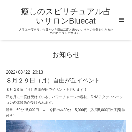
癒しのスピリチュアル占
いサロンBluecat
人生は一度きり。今日という日は二度と来ない。本当の自分を生きるた
めのヒーリングサロン。
お知らせ
2022
08
22 20:13
/
/
８月２９日（月）自由が丘イベント
８月２９日（月）自由が丘でイベントを行います！
私も月に一度は受けている、パワーチャージの秘技。DNAアクティベーシ
ョンの体験版が受けられます。
通常 60分15,000円 → 今回のみ30分 5,000円（次回5,000円の割引券
付き）