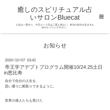
癒しのスピリチュアル占
いサロンBluecat
人生は一度きり。今日という日は二度と来ない。本当の自分を生きるた
めのヒーリングサロン。
お知らせ
2020
10
07 03:42
/
/
帝王学アデプトプログラム開催10/24.25土日
in恵比寿
自分で自分の人生を、
思い通りに舵取りできるように。
世界の偉人たちも受けた