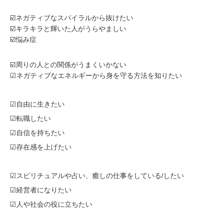
☑️ネガティブなスパイラルから抜けたい
☑️キラキラと輝いた人がうらやましい
☑️悩み症
☑️周りの人との関係がうまくいかない
☑ネガティブなエネルギーから身を守る方法を知りたい
☑自由に生きたい
☑転職したい
☑自信を持ちたい
☑存在感を上げたい
☑スピリチュアルや占い、癒しの仕事をしている/したい
☑経営者になりたい
☑人や社会の役に立ちたい