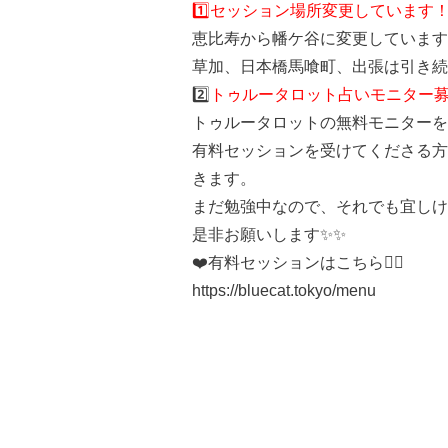
1️⃣セッション場所変更しています
恵比寿から幡ケ谷に変更しています
草加、日本橋馬喰町、出張は引き続
2️⃣
トゥルータロット占いモニター
トゥルータロットの無料モニターを
有料セッションを受けてくださる方
きます。
まだ勉強中なので、それでも宜しけ
是非お願いします✨✨
❤️有料セッションはこちら💁‍♀️
https://bluecat.tokyo/menu