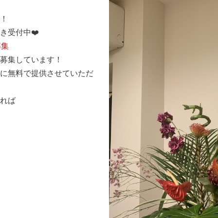
！
！
き受付中❤️
募集
募集しています！
に無料で提供させていただ
れば